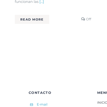
funcionan las
[...]
Commen
Off
READ MORE
off
on
IA-
3.
La
burbuja
de
contenido
¿Qué
estás
dejando
de
ver?
CONTACTO
MEN
INICI
E-mail