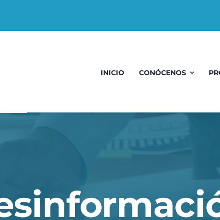
INICIO
CONÓCENOS
PR
esinformaci