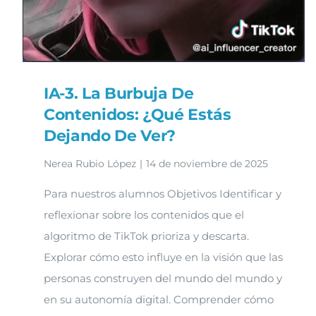
IA-3. La Burbuja De
Contenidos: ¿Qué Estás
Dejando De Ver?
Nerea Rubio López
|
14 de noviembre de 2025
Para nuestros alumnos Objetivos Identificar y
reflexionar sobre los contenidos que el
algoritmo de TikTok prioriza y descarta.
Explorar cómo esto influye en la visión que las
personas construyen del mundo del mundo y
en su autonomía digital. Comprender cómo