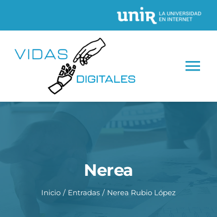
Saltar
al
contenido
Tog
Nav
INICIO
CONÓCENOS
Nerea
Proyectos
Inicio
Entradas
Nerea Rubio López
Recursos