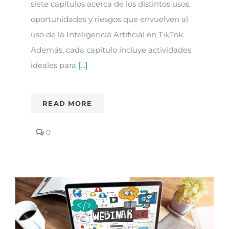
siete capítulos acerca de los distintos usos,
oportunidades y riesgos que envuelven al
uso de la Inteligencia Artificial en TikTok.
Además, cada capítulo incluye actividades
ideales para
[...]
READ MORE
comments
0
on
Ya
disponibles
nuestros
materiales
sobre
IA
en
español
e