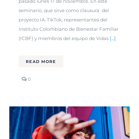
pasado lunes 17 de noviembre. En este
seminario, que sirve como clausura del
proyecto IA-TikTok, representantes del
Instituto Colombiano de Bienestar Familiar
(ICBF) y miembros del equipo de Vidas
[...]
READ MORE
comments
0
on
¡Gracias
por
acompañarnos
en
el
evento!