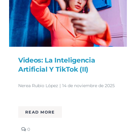
Videos: La Inteligencia
Artificial Y TikTok (II)
Nerea Rubio López
|
14 de noviembre de 2025
READ MORE
comments
0
on