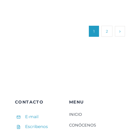
Videos:
La
Inteligencia
Artificial
y
TikTok
1
2
(II)
CONTACTO
MENU
INICIO
E-mail
CONÓCENOS
Escríbenos