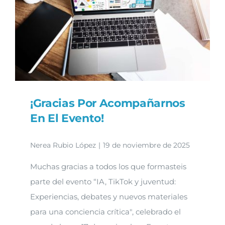
inglés
¡Gracias Por Acompañarnos
En El Evento!
Nerea Rubio López
|
19 de noviembre de 2025
Muchas gracias a todos los que formasteis
parte del evento “IA, TikTok y juventud:
Experiencias, debates y nuevos materiales
para una conciencia crítica", celebrado el