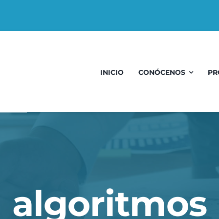
INICIO
CONÓCENOS
PR
algoritmos