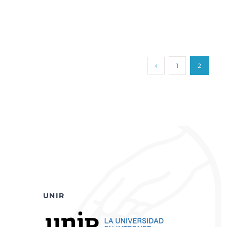
s
1
2
UNIR