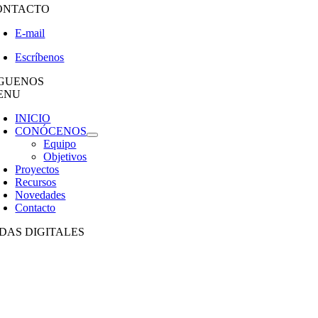
ONTACTO
E-mail
Escríbenos
ÍGUENOS
ENU
INICIO
CONÓCENOS
Equipo
Objetivos
Proyectos
Recursos
Novedades
Contacto
DAS DIGITALES