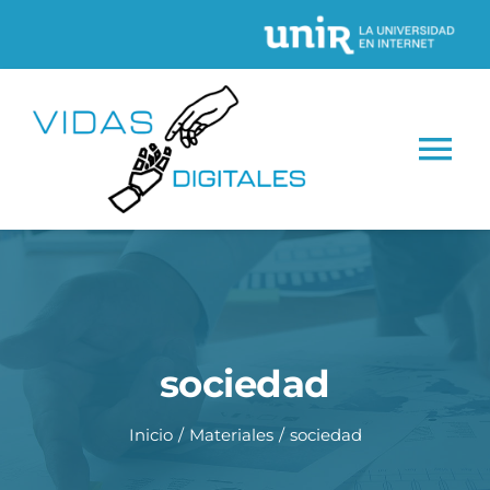
Saltar
al
contenido
Tog
Nav
INICIO
CONÓCENOS
sociedad
Proyectos
Inicio
Materiales
sociedad
Recursos