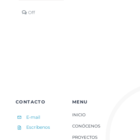
Comments
Off
off
on
CREAR-
5.
TikTok
y
la
sociedad
digital
CONTACTO
MENU
INICIO
E-mail
CONÓCENOS
Escríbenos
PROYECTOS