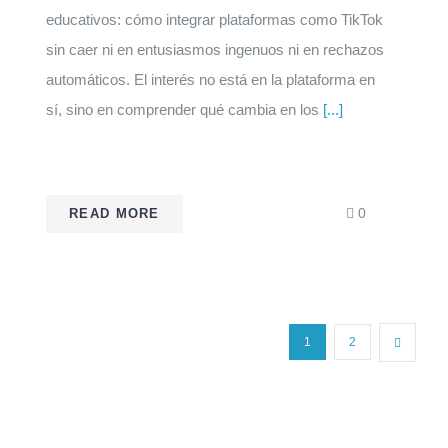
educativos: cómo integrar plataformas como TikTok
sin caer ni en entusiasmos ingenuos ni en rechazos
automáticos. El interés no está en la plataforma en
sí, sino en comprender qué cambia en los
[...]
comments
0
READ MORE
on
TikTok
en
nos
las
aulas:
una
entrevista
en
1
2
el
Diario.es