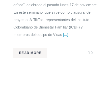
crítica", celebrado el pasado lunes 17 de noviembre.
En este seminario, que sirve como clausura del
proyecto IA-TikTok, representantes del Instituto
Colombiano de Bienestar Familiar (ICBF) y
miembros del equipo de Vidas
[...]
comments
0
READ MORE
on
¡Gracias
por
acompañar
en
el
evento!