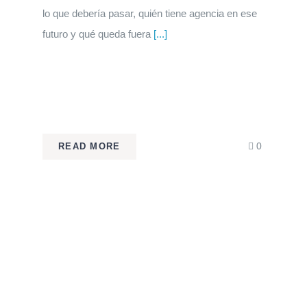
lo que debería pasar, quién tiene agencia en ese
futuro y qué queda fuera
[...]
comments
0
READ MORE
on
Historias
que
crean
futuros