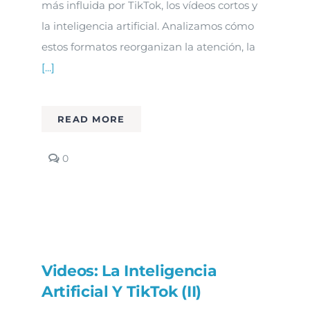
más influida por TikTok, los vídeos cortos y
la inteligencia artificial. Analizamos cómo
estos formatos reorganizan la atención, la
[...]
READ MORE
comments
0
on
Vidas
digitales
en
Onda
Cero
Videos: La Inteligencia
Artificial Y TikTok (II)