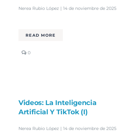
Nerea Rubio López
|
14 de noviembre de 2025
READ MORE
comments
0
on
Videos:
La
Inteligencia
Artificial
y
TikTok
(II)
Videos: La Inteligencia
Artificial Y TikTok (I)
Nerea Rubio López
|
14 de noviembre de 2025