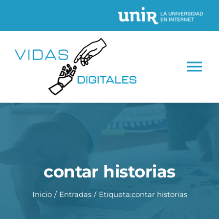
Saltar
al
contenido
Tog
Nav
INICIO
CONÓCENOS
contar historias
Proyectos
Inicio
Entradas
Etiqueta:
contar historias
Recursos