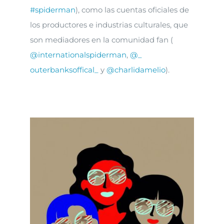
#spiderman
), como las cuentas oficiales de
los productores e industrias culturales, que
son mediadores en la comunidad fan (
@internationalspiderman
,
@_
outerbanksoffical_
y
@charlidamelio
).