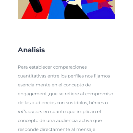
Analisis
Para establecer comparaciones
cuantitativas entre los perfiles nos fijamos
esencialmente en el concepto de
engagement ,que se refiere al compromiso
de las audiencias con sus ídolos, héroes o
influencers
en cuanto que implican el
concepto de una audiencia activa que
responde directamente al mensaje