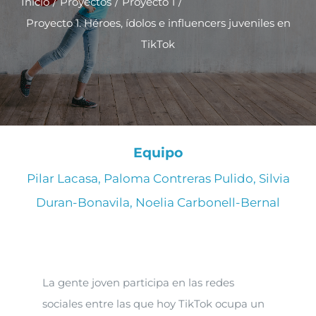
Inicio
Proyectos
Proyecto 1
Novedades
Proyecto 1. Héroes, ídolos e influencers juveniles en
TikTok
Contacto
Equipo
Pilar Lacasa, Paloma Contreras Pulido, Silvia
Duran-Bonavila, Noelia Carbonell-Bernal
La gente joven participa en las redes
sociales entre las que hoy TikTok ocupa un