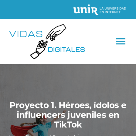
Saltar
al
contenido
Tog
Nav
INICIO
CONÓCENOS
Proyecto 1. Héroes, ídolos e
Proyectos
influencers juveniles en
TikTok
Recursos