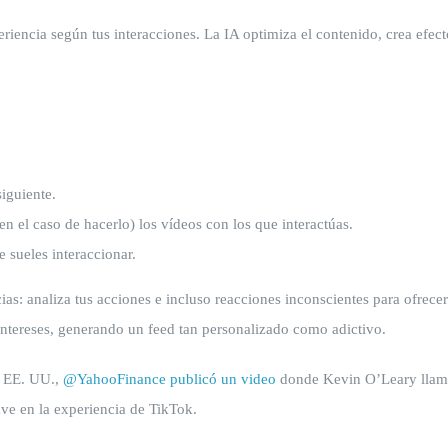
xperiencia según tus interacciones. La IA optimiza el contenido, crea efe
iguiente.
n el caso de hacerlo) los vídeos con los que interactúas.
 sueles interaccionar.
ias: analiza tus acciones e incluso reacciones inconscientes para ofrec
intereses, generando un feed tan personalizado como adictivo.
n EE. UU.,
@YahooFinance publicó un video
donde Kevin O’Leary llamó 
ve en la experiencia de TikTok.