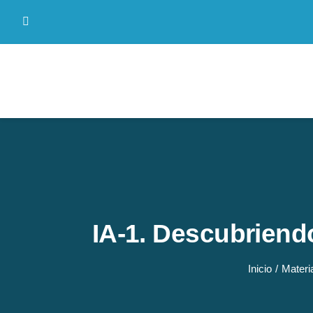
Saltar
al
contenido
IA-1. Descubriendo
Inicio
Materi