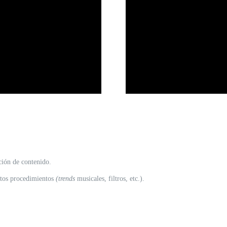
ción de contenido.
intos procedimientos
(trends
musicales, filtros, etc.).