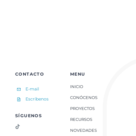
IA-
2.
IA
y
privacidad:
¿Qué
sabe
TikTok
de
ti?
CONTACTO
MENU
INICIO
E-mail
CONÓCENOS
Escríbenos
PROYECTOS
SÍGUENOS
RECURSOS
NOVEDADES