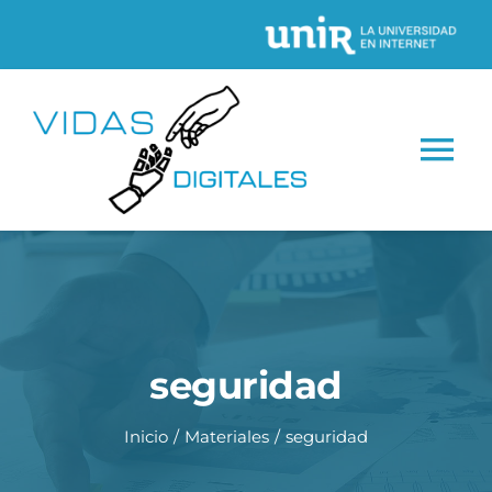
Saltar
al
contenido
Tog
Nav
INICIO
CONÓCENOS
seguridad
Proyectos
Inicio
Materiales
seguridad
Recursos