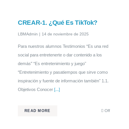
CREAR-1. ¿Qué Es TikTok?
LBMAdmin
|
14 de noviembre de 2025
Para nuestros alumnos Testimonios “Es una red
social para entretenerte o dar contenido a los
demás” “Es entretenimiento y juego"
“Entretenimiento y pasatiempos que sirve como
inspiración y fuente de información también" 1.1.
Objetivos Conocer
[...]
Comment
Off
READ MORE
off
on
CREAR-
1.