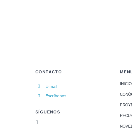
¿Qué
es
TikTok?
CONTACTO
MEN
INICIO
E-mail
CONÓ
Escríbenos
PROY
SÍGUENOS
RECU
NOVE