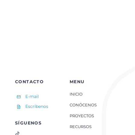
off
on
IA-
5.
IA,
filtros
y
autoimagen:
¿Qué
te
dice
el
espejo
digital?
CONTACTO
MENU
INICIO
E-mail
CONÓCENOS
Escríbenos
PROYECTOS
SÍGUENOS
RECURSOS