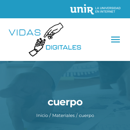
Saltar
al
contenido
Tog
Nav
INICIO
CONÓCENOS
cuerpo
Proyectos
Inicio
Materiales
cuerpo
Recursos