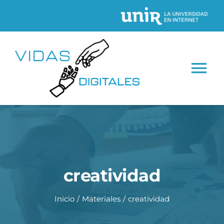
Saltar
al
contenido
Tog
Nav
INICIO
CONÓCENOS
creatividad
Proyectos
Inicio
Materiales
creatividad
Recursos