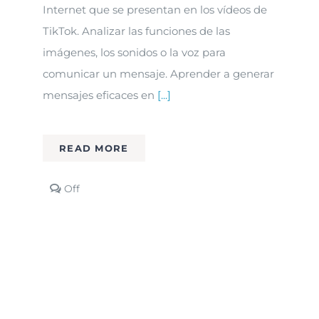
Internet que se presentan en los vídeos de
TikTok. Analizar las funciones de las
imágenes, los sonidos o la voz para
comunicar un mensaje. Aprender a generar
mensajes eficaces en
[...]
READ MORE
Comments
Off
off
on
IA-
7.
IA,
narrativas
y
creatividad:
Cómo
contar