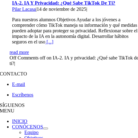
IA-2. IA Y Privacidad: ¿Qué Sabe TikTok De Ti?
Pilar Lacasa
|
14 de noviembre de 2025
|
Para nuestros alumnos Objetivos Ayudar a los jóvenes a
comprender cómo TikTok maneja su información y qué medidas
pueden adoptar para proteger su privacidad. Reflexionar sobre el
impacto de la IA en la autonomía digital. Desarrollar hábitos
seguros en el uso
[...]
read more
Off
Comments off on IA-2. IA y privacidad: ¿Qué sabe TikTok d
ti?
|
CONTACTO
E-mail
Escríbenos
SÍGUENOS
MENU
INICIO
CONÓCENOS
Equipo
Objetivos