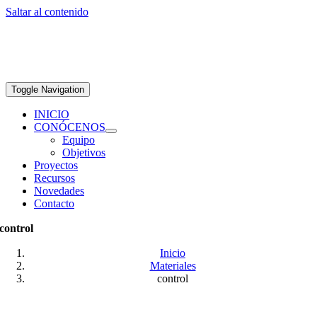
Saltar al contenido
Toggle Navigation
INICIO
CONÓCENOS
Equipo
Objetivos
Proyectos
Recursos
Novedades
Contacto
control
Inicio
Materiales
control