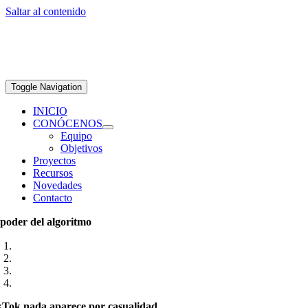
Saltar al contenido
Toggle Navigation
INICIO
CONÓCENOS
Equipo
Objetivos
Proyectos
Recursos
Novedades
Contacto
 poder del algoritmo
Tok nada aparece por casualidad.