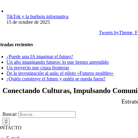
TikTok y la burbuja informativa
15 de octubre de 2025
Tweets byTheme_F
tradas recientes
¿Puede una IA imaginar el futuro?
Un año imaginando futuros: lo que hemos aprendido
Un proyecto que cruza fronteras
De la investigación al aula: el piloto «Futuros posibles»
¿Quién construye el futuro y quién se queda fuera?
Conectando Culturas,
Impulsando
Comunid
Estrat
Buscar:
ONTACTO