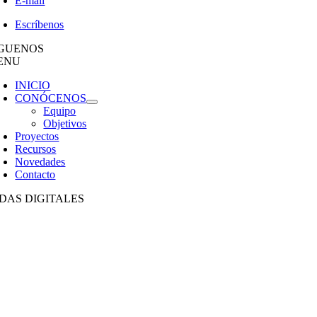
E-mail
Escríbenos
ÍGUENOS
ENU
INICIO
CONÓCENOS
Equipo
Objetivos
Proyectos
Recursos
Novedades
Contacto
DAS DIGITALES