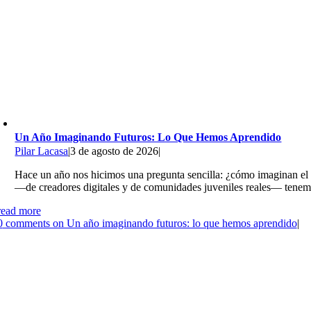
Un Año Imaginando Futuros: Lo Que Hemos Aprendido
Pilar Lacasa
|
3 de agosto de 2026
|
Hace un año nos hicimos una pregunta sencilla: ¿cómo imaginan el fu
—de creadores digitales y de comunidades juveniles reales— tenem
read more
0
comments on Un año imaginando futuros: lo que hemos aprendido
|