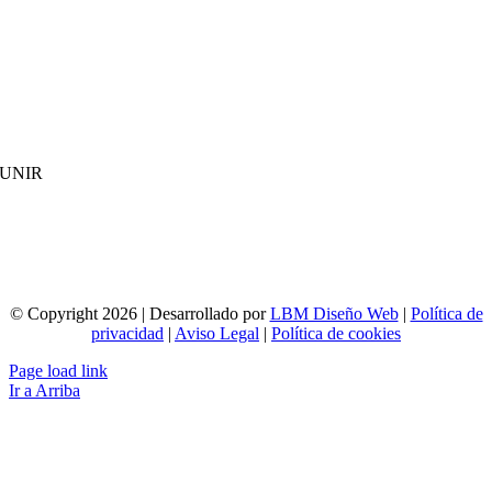
UNIR
© Copyright 2026 | Desarrollado por
LBM Diseño Web
|
Política de
privacidad
|
Aviso Legal
|
Política de cookies
Page load link
Ir a Arriba