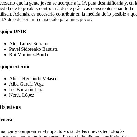
ecesario que la gente joven se acerque a la IA para desmitificarla y, en l
edida de lo posible, controlarla desde prácticas conscientes cuando la
tilizan. Además, es necesario contribuir en la medida de lo posible a qu
a IA deje de ser un recurso sólo para unos pocos.
quipo UNIR
Aida López Serrano
Pavel Sidorenko Bautista
Rut Martínez-Borda
quipo externo
Alicia Hernando Velasco
Alba García Vega
Iris Barrajón Lara
Nerea López
bjetivos
eneral
nalizar y comprender el impacto social de las nuevas tecnologías
ducativas, con un enfoque específico en la inteligencia artificial y su