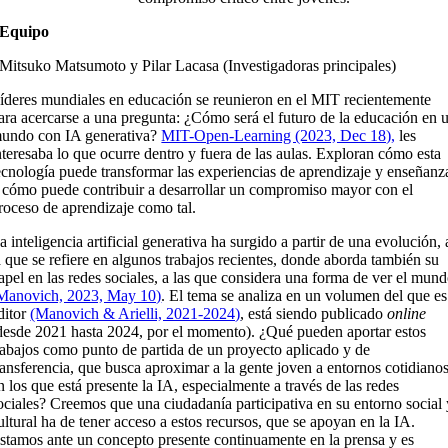
Equipo
Mitsuko Matsumoto y Pilar Lacasa (Investigadoras principales)
íderes mundiales en educación se reunieron en el MIT recientemente
ara acercarse a una pregunta: ¿Cómo será el futuro de la educación en 
undo con IA generativa?
MIT-Open-Learning (2023, Dec 18),
les
nteresaba lo que ocurre dentro y fuera de las aulas. Exploran cómo esta
ecnología puede transformar las experiencias de aprendizaje y enseñanz
 cómo puede contribuir a desarrollar un compromiso mayor con el
roceso de aprendizaje como tal.
a inteligencia artificial generativa ha surgido a partir de una evolución, 
a que se refiere en algunos trabajos recientes, donde aborda también su
apel en las redes sociales, a las que considera una forma de ver el mun
Manovich, 2023, May 10)
. El tema se analiza en un volumen del que es
ditor
(Manovich & Arielli, 2021-2024)
, está siendo publicado
online
desde 2021 hasta 2024, por el momento). ¿Qué pueden aportar estos
rabajos como punto de partida de un proyecto aplicado y de
ransferencia, que busca aproximar a la gente joven a entornos cotidiano
n los que está presente la IA, especialmente a través de las redes
ociales? Creemos que una ciudadanía participativa en su entorno social
ultural ha de tener acceso a estos recursos, que se apoyan en la IA.
stamos ante un concepto presente continuamente en la prensa y es