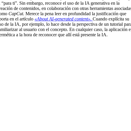
l “para ti”. Sin embargo, reconoce el uso de la IA generativa en la
reación de contenidos, en colaboración con otras herramientas asociada
como
CapCut.
Merece la pena leer en profundidad la justificación que
porta en el artículo
«About AI-generated content».
Cuando explícita su
so de la IA, por ejemplo, lo hace desde la perspectiva de un tutorial par
amiliarizar al usuario con el concepto. En cualquier caso, la aplicación e
ermética a la hora de reconocer que allí está presente la IA.