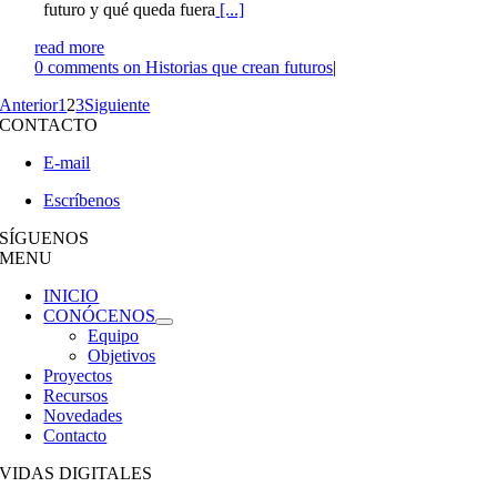
futuro y qué queda fuera
[...]
read more
0
comments on Historias que crean futuros
|
Anterior
1
2
3
Siguiente
CONTACTO
E-mail
Escríbenos
SÍGUENOS
MENU
INICIO
CONÓCENOS
Equipo
Objetivos
Proyectos
Recursos
Novedades
Contacto
VIDAS DIGITALES