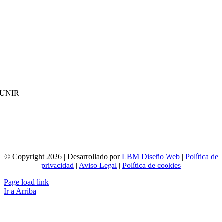
UNIR
© Copyright 2026 | Desarrollado por
LBM Diseño Web
|
Política de
privacidad
|
Aviso Legal
|
Política de cookies
Page load link
Ir a Arriba