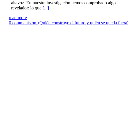
altavoz. En nuestra investigación hemos comprobado algo
revelador: lo que
[...]
read more
0
comments on ¿Quién construye el futuro y quién se queda fuera