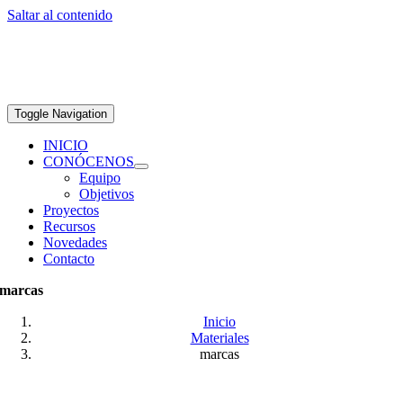
Saltar al contenido
Toggle Navigation
INICIO
CONÓCENOS
Equipo
Objetivos
Proyectos
Recursos
Novedades
Contacto
marcas
Inicio
Materiales
marcas