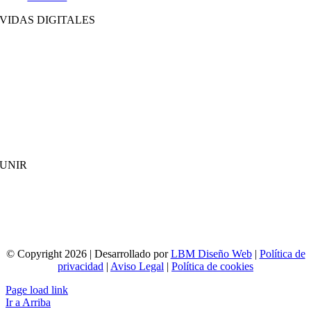
VIDAS DIGITALES
UNIR
© Copyright 2026 | Desarrollado por
LBM Diseño Web
|
Política de
privacidad
|
Aviso Legal
|
Política de cookies
Page load link
Ir a Arriba